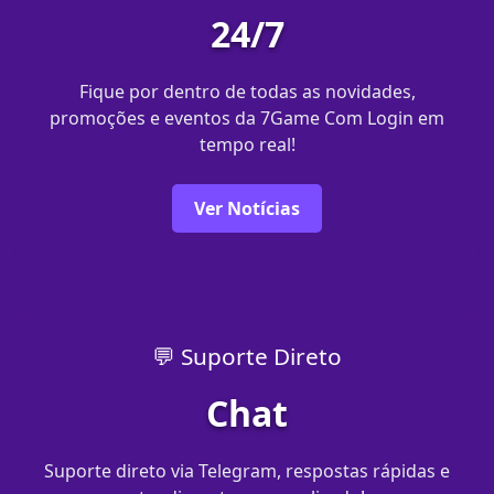
24/7
Fique por dentro de todas as novidades,
promoções e eventos da 7Game Com Login em
tempo real!
Ver Notícias
💬 Suporte Direto
Chat
Suporte direto via Telegram, respostas rápidas e