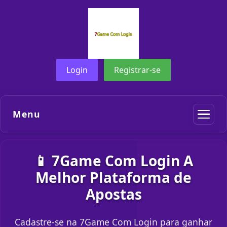
Login
Registrar-se
Menu
📱 7Game Com Login A
Melhor Plataforma de
Apostas
Cadastre-se na 7Game Com Login para ganhar