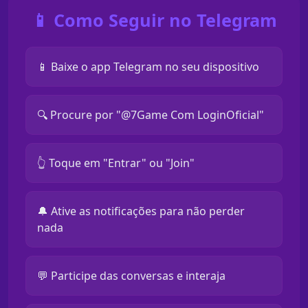
📱 Como Seguir no Telegram
📱 Baixe o app Telegram no seu dispositivo
🔍 Procure por "@7Game Com LoginOficial"
👆 Toque em "Entrar" ou "Join"
🔔 Ative as notificações para não perder
nada
💬 Participe das conversas e interaja