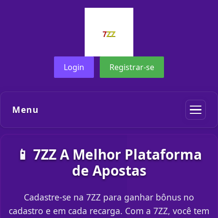
Login
Registrar-se
Menu
📱 7ZZ A Melhor Plataforma
de Apostas
Cadastre-se na 7ZZ para ganhar bônus no
cadastro e em cada recarga. Com a 7ZZ, você tem