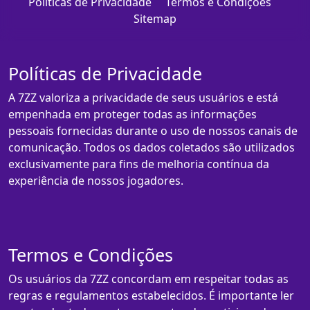
Políticas de Privacidade
Termos e Condições
Sitemap
Políticas de Privacidade
A 7ZZ valoriza a privacidade de seus usuários e está
empenhada em proteger todas as informações
pessoais fornecidas durante o uso de nossos canais de
comunicação. Todos os dados coletados são utilizados
exclusivamente para fins de melhoria contínua da
experiência de nossos jogadores.
Termos e Condições
Os usuários da 7ZZ concordam em respeitar todas as
regras e regulamentos estabelecidos. É importante ler