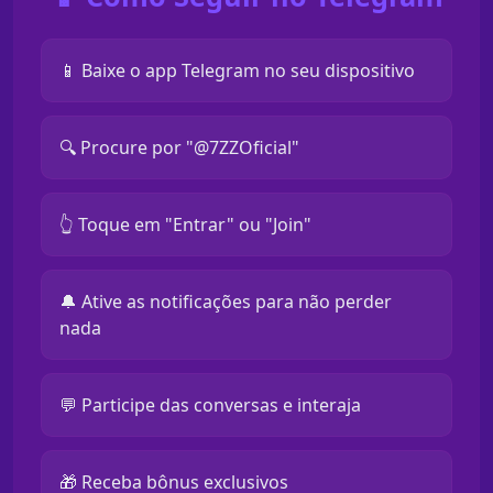
📱 Baixe o app Telegram no seu dispositivo
🔍 Procure por "@7ZZOficial"
👆 Toque em "Entrar" ou "Join"
🔔 Ative as notificações para não perder
nada
💬 Participe das conversas e interaja
🎁 Receba bônus exclusivos