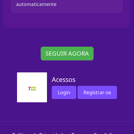
automaticamente
SEGUIR AGORA
Acessos
Login
Registrar-se