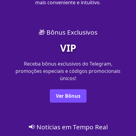
mais conveniente e intuitivo.
🎁 Bônus Exclusivos
VIP
Receba bônus exclusivos do Telegram,
promoções especiais e códigos promocionais
únicos!
Ver Bônus
📢 Notícias em Tempo Real