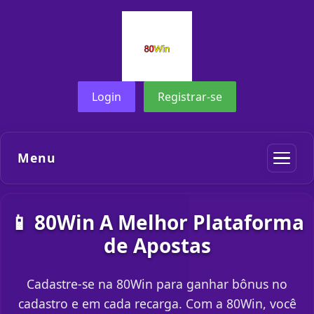
Login
Registrar-se
Menu
📱 80Win A Melhor Plataforma
de Apostas
Cadastre-se na 80Win para ganhar bônus no
cadastro e em cada recarga. Com a 80Win, você