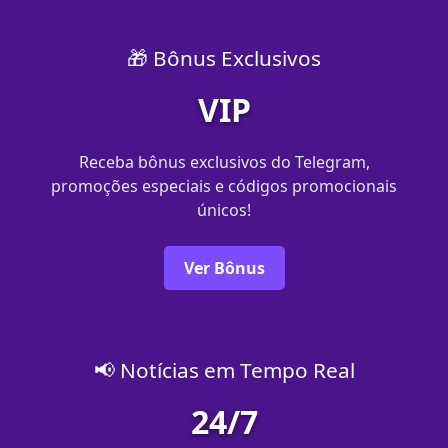
🎁 Bônus Exclusivos
VIP
Receba bônus exclusivos do Telegram,
promoções especiais e códigos promocionais
únicos!
Ver Bônus
📢 Notícias em Tempo Real
24/7