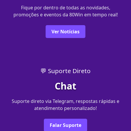
Fique por dentro de todas as novidades,
promoções e eventos da 80Win em tempo real!
Ver Notícias
💬 Suporte Direto
Chat
Suporte direto via Telegram, respostas rápidas e
atendimento personalizado!
Falar Suporte