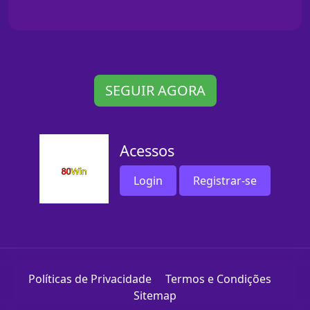
SEGUIR AGORA
Acessos
Login
Registrar-se
Políticas de Privacidade
Termos e Condições
Sitemap