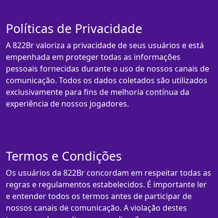
Políticas de Privacidade
A 822Br valoriza a privacidade de seus usuários e está
empenhada em proteger todas as informações
pessoais fornecidas durante o uso de nossos canais de
comunicação. Todos os dados coletados são utilizados
exclusivamente para fins de melhoria contínua da
experiência de nossos jogadores.
Termos e Condições
Os usuários da 822Br concordam em respeitar todas as
regras e regulamentos estabelecidos. É importante ler
e entender todos os termos antes de participar de
nossos canais de comunicação. A violação destes