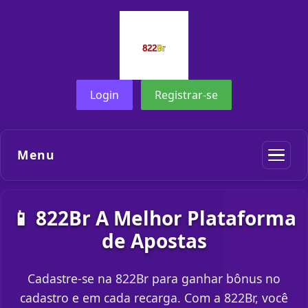
Login
Registrar-se
Menu
📱 822Br A Melhor Plataforma
de Apostas
Cadastre-se na 822Br para ganhar bônus no
cadastro e em cada recarga. Com a 822Br, você