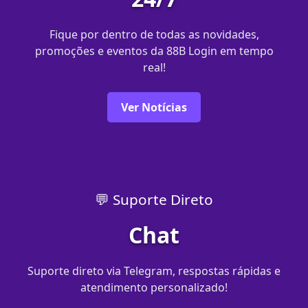
Fique por dentro de todas as novidades,
promoções e eventos da 88B Login em tempo
real!
Ver Notícias
💬 Suporte Direto
Chat
Suporte direto via Telegram, respostas rápidas e
atendimento personalizado!