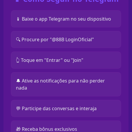
📱 Baixe o app Telegram no seu dispositivo
🔍 Procure por "@88B LoginOficial"
👆 Toque em "Entrar" ou "Join"
🔔 Ative as notificações para não perder
nada
💬 Participe das conversas e interaja
🎁 Receba bônus exclusivos