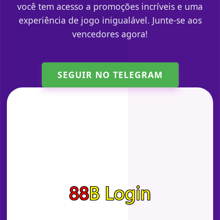
você tem acesso a promoções incríveis e uma
experiência de jogo inigualável. Junte-se aos
vencedores agora!
SEGUIR NO TELEGRAM