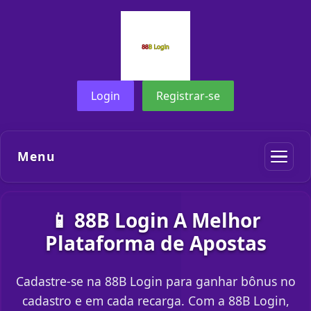
Login
Registrar-se
Menu
📱 88B Login A Melhor
Plataforma de Apostas
Cadastre-se na 88B Login para ganhar bônus no
cadastro e em cada recarga. Com a 88B Login,