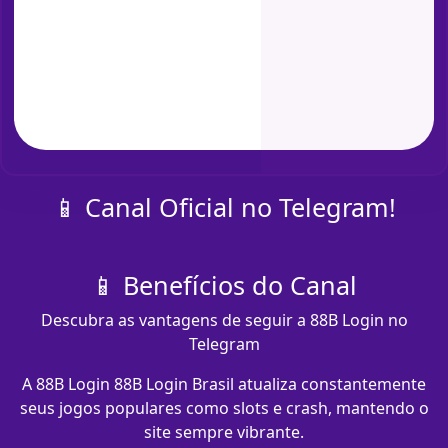
📱 Canal Oficial no Telegram!
📱 Benefícios do Canal
Descubra as vantagens de seguir a 88B Login no
Telegram
A 88B Login 88B Login Brasil atualiza constantemente
seus jogos populares como slots e crash, mantendo o
site sempre vibrante.