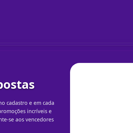
postas
no cadastro e em cada
promoções incríveis e
unte-se aos vencedores