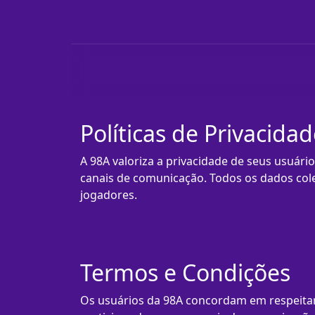
Políticas de Privacida
A 98A valoriza a privacidade de seus usuár
canais de comunicação. Todos os dados cole
jogadores.
Termos e Condições
Os usuários da 98A concordam em respeitar 