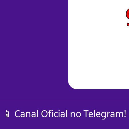
📱 Canal Oficial no Telegram!