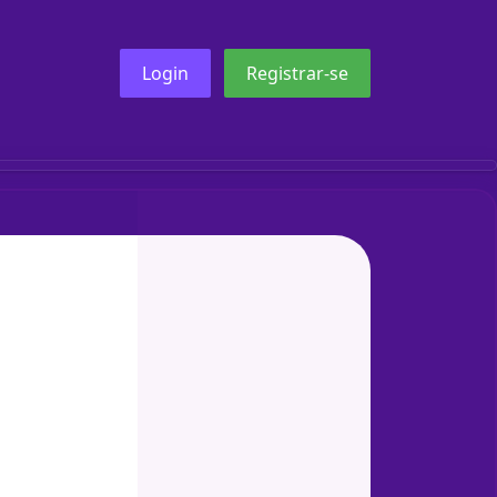
Login
Registrar-se