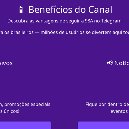
📱 Benefícios do Canal
Descubra as vantagens de seguir a 98A no Telegram
a os brasileiros — milhões de usuários se divertem aqui tod
sivos
📢 Notí
m, promoções especiais
Fique por dentro d
s únicos!
eventos