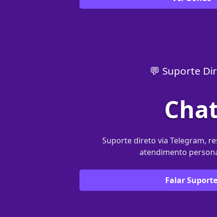
💬 Suporte Di
Cha
Suporte direto via Telegram, r
atendimento persona
Falar Suport