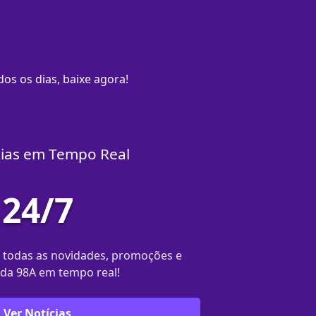
os os dias, baixe agora!
cias em Tempo Real
24/7
e todas as novidades, promoções e
 da 98A em tempo real!
Ver Notícias