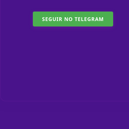
SEGUIR NO TELEGRAM