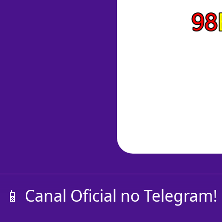
📱 Canal Oficial no Telegram!